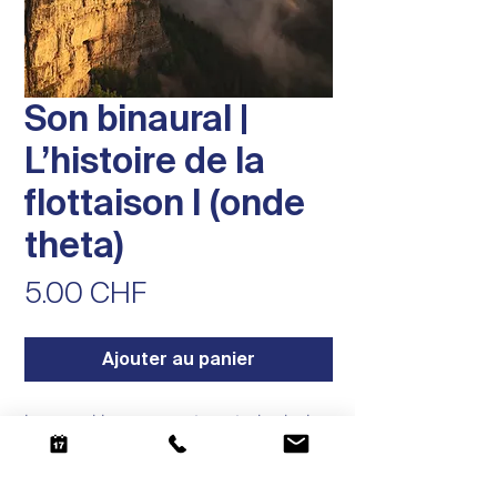
Son binaural |
L’histoire de la
flottaison I (onde
theta)
Prix
5.00 CHF
Ajouter au panier
Les sons binauraux sont une technologie
audio qui promeut des ondes cérébrales
optimales.