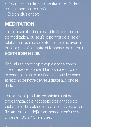
- L'optimisation
de la concentration et l'aide à
éclaircissement des idées
- Et bien plus encore...
MÉDITATION
La flottaison (floating) est utilisée comme outil
de méditation, puisqu’elle permet de s’isoler
totalement du monde externe, n
e plus avoir à
subir la gravité terrestre et l'absence de stimuli
externe libère l’esprit.
Ceci laisse notre esprit explorer des zones
méconnues et souvent fantastiques. Nous
devenons libres de redécouvrir tous les coins
et recoins de notre cerveau grâce aux ondes
thêta.
Pour arriver à produire volontairement des
ondes thêta, cela nécessite des années de
pratique et de profonde méditation. Alors qu'en
flottant, on peut déjà commencer à créer ces
ondes en 30 à 40 minutes.