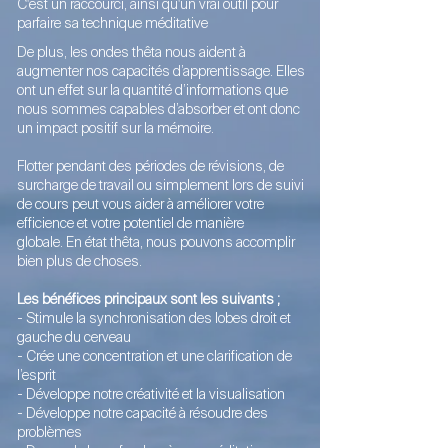
C'est un raccourci, ainsi qu'un vrai outil pour
parfaire sa technique méditative
De plus, les ondes thêta nous aident à
augmenter nos capacités d’apprentissage. Elles
ont un effet sur la quantité d’informations que
nous sommes capables d’absorber et ont donc
un impact positif sur la mémoire.
Flotter pendant des périodes de révisions, de
surcharge de travail ou simplement lors de suivi
de cours peut vous aider à améliorer votre
efficience et votre potentiel de manière
globale.
En état thêta, nous pouvons accomplir
bien plus de choses.
Les bénéfices principaux sont les suivants ;
- Stimule la synchronisation des lobes droit et
gauche du cerveau
- Crée une concentration et une clarification de
l’esprit
- Développe notre créativité et la visualisation
- Développe notre capacité à résoudre des
problèmes