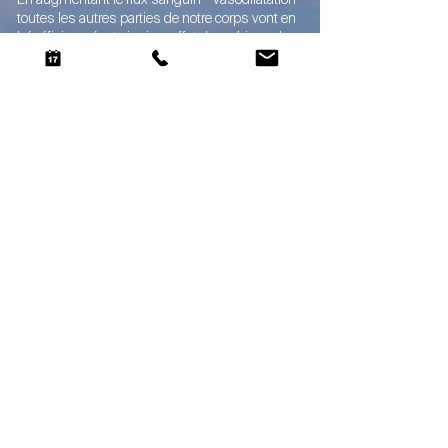
toutes les autres parties de notre corps vont en
bénéficier, créant ainsi un effet de guérison de
l'ensemble de notre corps.
La vasodilatation aide notamment à réduire
l’hypertension, les difficultés d’érection et les
problèmes cardiaques.
Elle permet d’accroître le flux sanguin et l’apport
d’oxygène au cerveau. Et ceci sans aucun
complément et de manière 100% naturelle.
DÉCOMPRESSION MUSCULAIRE ET
ARTICULAIRE
De nombreux athlètes apprécient et utilisent les
bénéfices de la flottaison depuis quelques
décennies déjà. La récupération prend,
heureusement, de plus en plus de place et de
temps dans le planning des athlètes de haut
niveau, mais aussi des athlètes amateurs et
des «weekend warriors».
Voici les points améliorés par la microgravité et