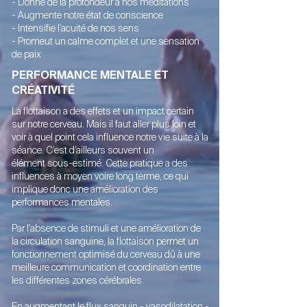
- Donne de la profondeur à nos méditations
- Augmente notre état de conscience
- Intensifie l’acuité de nos sens
- Promeut un calme complet et une sensation
de paix
PERFORMANCE MENTALE ET
CRÉATIVITÉ
La flottaison a des effets et un impact certain
sur notre cerveau. Mais il faut aller plus loin et
voir à quel point cela influence notre vie suite à la
séance. C’est d’ailleurs souvent un
élément sous-estimé.
Cette pratique a des
influences à moyen voire long terme, ce qui
implique donc une amélioration des
performances mentales.
Par l'absence de stimuli et une amélioration de
la circulation sanguine, la flottaison permet un
fonctionnement optimisé du cerveau dû à une
meilleure communication et coordination entre
les différentes zones cérébrales.
En augmentant le flux sanguin - vasodilatation -