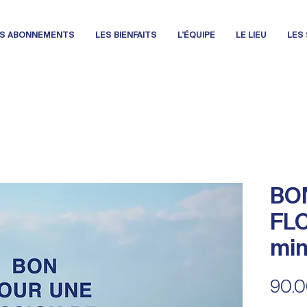
ES ABONNEMENTS
LES BIENFAITS
L'ÉQUIPE
LE LIEU
LES
BO
FLO
min
90.